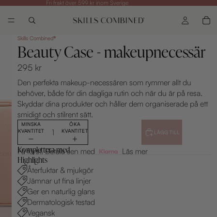
Fri frakt över 599 kr inom Sverige
Skills Combined®
Beauty Case - makeupnecessär
295 kr
Den perfekta makeup-necessären som rymmer allt du
behöver, både för din dagliga rutin och när du är på resa.
Skyddar
dina produkter och håller dem organiserade på ett
smidigt och stilrent sätt.
MINSKA
ÖKA
KVANTITET
KVANTITET
LÄGG TILL
Komplettera med
Få först. Betala sen med
Läs mer
Highlights
Återfuktar & mjukgör
Jämnar ut fina linjer
Ger en naturlig glans
Dermatologisk testad
Vegansk