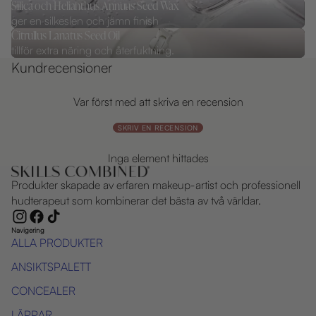
Silica och Helianthus Annuus Seed Wax
ger en silkeslen och jämn finish
Citrullus Lanatus Seed Oil
tillför extra näring och återfuktning.
Kundrecensioner
Var först med att skriva en recension
SKRIV EN RECENSION
Inga element hittades
Produkter skapade av erfaren makeup-artist och professionell
hudterapeut som kombinerar det bästa av två världar.
Navigering
ALLA PRODUKTER
ANSIKTSPALETT
CONCEALER
LÄPPAR