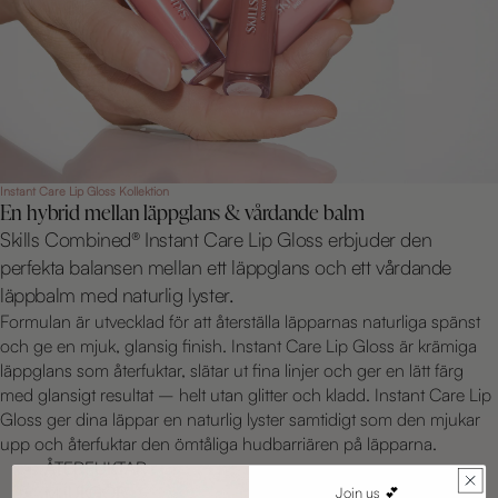
Instant Care Lip Gloss Kollektion
En hybrid mellan läppglans & vårdande balm
Skills Combined® Instant Care Lip Gloss erbjuder den
perfekta balansen mellan ett läppglans och ett vårdande
läppbalm med naturlig lyster.
Formulan är utvecklad för att återställa läpparnas naturliga spänst
och ge en mjuk, glansig finish. Instant Care Lip Gloss är krämiga
läppglans som återfuktar, slätar ut fina linjer och ger en lätt färg
med glansigt resultat – helt utan glitter och kladd. Instant Care Lip
Gloss ger dina läppar en naturlig lyster samtidigt som den mjukar
upp och återfuktar den ömtåliga hudbarriären på läpparna.
ÅTERFUKTAR
MJUKGÖR
Join us 💕