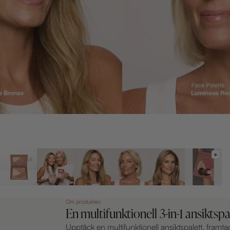
Om produkten
En multifunktionell 3-in-1 ansiktspa
Upptäck en multifunktionell ansiktspalett, framt