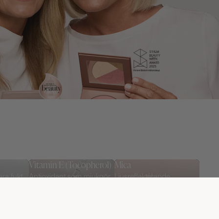
Vitamin E (Tocopherol)
Mica
ara fukt
Antioxidant som mjukgör
Ljusreflekterande
huden och hjälper till att
mineraler som ger
a på
skydda hudbarriären.
naturlig lyster och en
soft-focus-effekt.