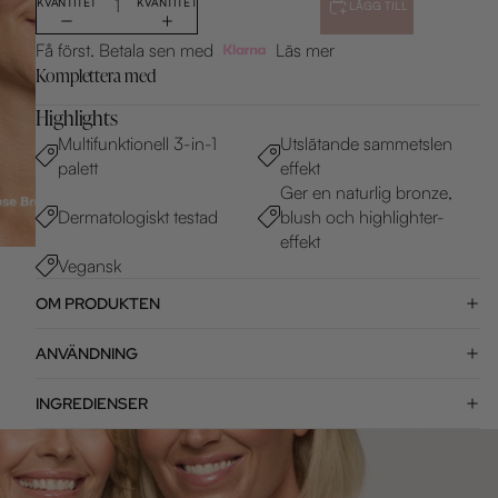
KVANTITET
KVANTITET
LÄGG TILL
Få först. Betala sen med
Läs mer
Komplettera med
Highlights
Multifunktionell 3-in-1
Utslätande sammetslen
palett
effekt
Ger en naturlig bronze,
Dermatologiskt testad
blush och highlighter-
effekt
Vegansk
OM PRODUKTEN
ANVÄNDNING
INGREDIENSER