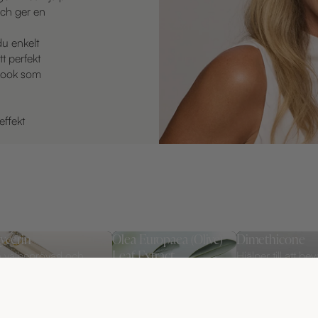
och ger en
u enkelt
t perfekt
 look som
effekt
ycerin
Olea Europaea (Olive)
Dimethicone
Leaf Extract
 välbeprövad och
Hjälper till att bev
fektiv fuktbindare som
och ger en mjuk,
Antioxidant och lugnande
älper huden att behålla
skyddande känsl
ingrediens som hjälper till
t, vilket bidrar till en
huden.
att skydda huden mot
ukare, smidigare och