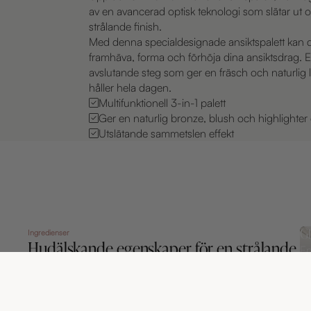
av en avancerad optisk teknologi som slätar ut 
strålande finish.
Med denna specialdesignade ansiktspalett kan d
framhäva, forma och förhöja dina ansiktsdrag. Et
avslutande steg som ger en fräsch och naturlig
håller hela dagen.
Multifunktionell 3-in-1 palett
Ger en naturlig bronze, blush och highlighter 
Utslätande sammetslen effekt
Gl
Ingredienser
Hudälskande egenskaper för en strålande
En
lyster
ef
hj
Face Palette har utvecklats med noga utvalda och
fuk
välbeprövade ingredienser som omfamnar huden
mj