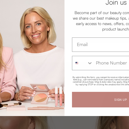
Join us
Become part of our beauty co
we share our best makeup tips, a
early access to news, offers, c
product launc
Email adress
Phone Number
By submitting this form, you consent to receive informatio
texts (e.g., cart reminders) from [company name] including 
condition of purchase. Msg & data rates may apply. Msg f
by replying STOP or clicking the unsubscribe link (whe
SIGN UP