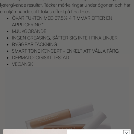
lystergivande resultat. Täcker mörka ringar under ögonen och har
en utjämnande soft-fokus effekt på fina linjer.
ÖKAR FUKTEN MED 37,5% 4 TIMMAR EFTER EN
APPLICERING*
MJUKGÖRANDE
INGEN CREASING, SÄTTER SIG INTE I FINA LINJER
BYGGBAR TÄCKNING
SMART TONE KONCEPT - ENKELT ATT VÄLJA FÄRG
DERMATOLOGISKT TESTAD
VEGANSK