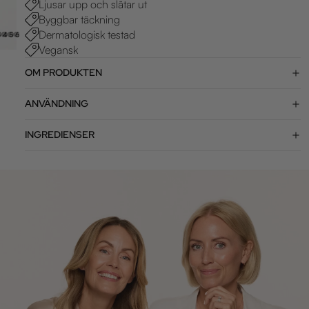
Ljusar upp och slätar ut
Byggbar täckning
Dermatologisk testad
3
4
5
6
7
Vegansk
OM PRODUKTEN
ANVÄNDNING
INGREDIENSER