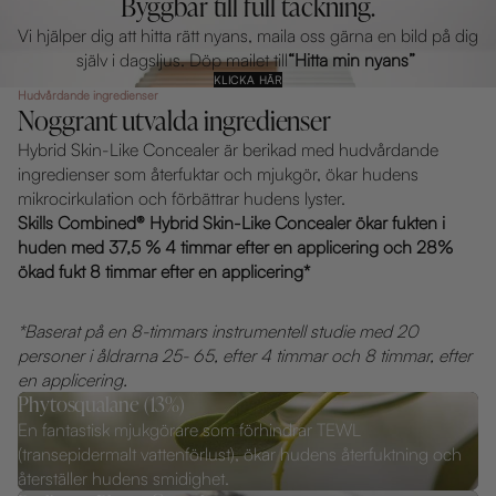
Byggbar till full täckning.
Vi hjälper dig att hitta rätt nyans, maila oss gärna en bild på dig
själv i dagsljus. Döp mailet till
“Hitta min nyans”
KLICKA HÄR
Hudvårdande ingredienser
Noggrant utvalda ingredienser
Hybrid Skin-Like Concealer är berikad med hudvårdande
ingredienser som återfuktar och mjukgör, ökar hudens
mikrocirkulation och förbättrar hudens lyster.
Skills Combined® Hybrid Skin-Like Concealer ökar fukten i
huden med 37,5 % 4 timmar efter en applicering och 28%
ökad fukt 8 timmar efter en applicering*
*Baserat på en 8-timmars instrumentell studie med 20
personer i åldrarna 25- 65, efter 4 timmar och 8 timmar, efter
en applicering.
Phytosqualane (13%)
En fantastisk mjukgörare som förhindrar TEWL
(transepidermalt vattenförlust), ökar hudens återfuktning och
återställer hudens smidighet.