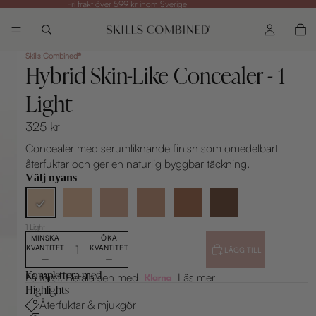
Fri frakt över 599 kr inom Sverige
Skills Combined®
Hybrid Skin-Like Concealer - 1
Light
325 kr
Concealer med serumliknande finish som omedelbart
återfuktar och ger en naturlig byggbar täckning.
Välj nyans
1 Light
MINSKA
ÖKA
KVANTITET
KVANTITET
LÄGG TILL
Komplettera med
Få först. Betala sen med
Läs mer
Highlights
Återfuktar & mjukgör