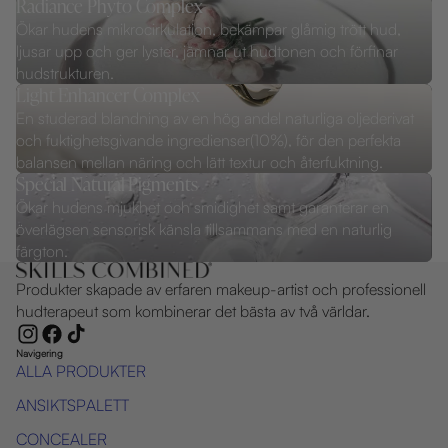
Radiance Phyto Complex
Ökar hudens mikrocirkulation, bekämpar glåmig trött hud,
ljusar upp och ger lyster, jämnar ut hudtonen och förfinar
hudstrukturen.
Light Enhancer Complex
En studerad blandning av en hög andel naturliga oljederivat
och fuktighetsgivande ingredienser(10%), för den perfekta
balansen mellan näring och lätt textur och återfuktning.
Special Natural Pigments
Ökar hudens mjukhet och smidighet samt garanterar en
överlägsen sensorisk känsla tillsammans med en naturlig
färgton.
Produkter skapade av erfaren makeup-artist och professionell
hudterapeut som kombinerar det bästa av två världar.
Navigering
ALLA PRODUKTER
ANSIKTSPALETT
CONCEALER